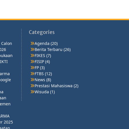
Categories
 Calon
Agenda
(20)
026
Berita Terbaru
(26)
bukaan
FIKES
(7)
IKTI
FISIP
(4)
FP
(3)
harma
FTBS
(12)
Google
News
(8)
Prestasi Mahasiswa
(2)
na
Wisuda
(1)
naan
jemen
ARMA
r 2025
aatan