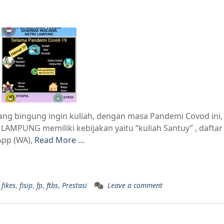
ng bingung ingin kuliah, dengan masa Pandemi Covod ini,
UNG memiliki kebijakan yaitu “kuliah Santuy” , daftar 
App (WA),
Read More …
fikes
,
fisip
,
fp
,
ftbs
,
Prestasi
Leave a comment