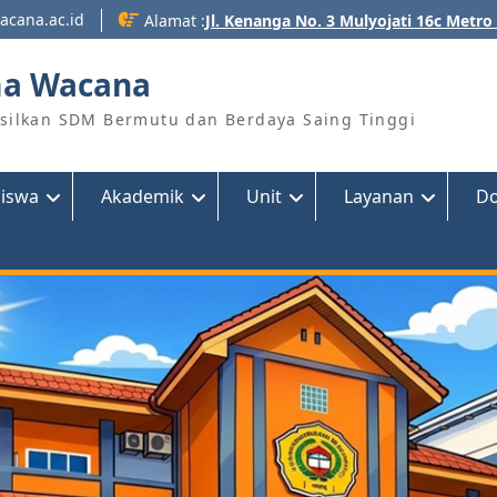
acana.ac.id
Alamat :
Jl. Kenanga No. 3 Mulyojati 16c Metr
ma Wacana
ilkan SDM Bermutu dan Berdaya Saing Tinggi
siswa
Akademik
Unit
Layanan
D