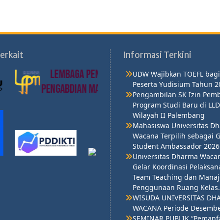
erkait
Informasi Terkini
UDW Wajibkan TOEFL bagi
Peserta Yudisium Tahun 2
Pengambilan SK Izin Pem
Program Studi Baru di LLD
Wilayah II Palembang
Mahasiswa Universitas D
Wacana Terpilih sebagai 
Student Ambassador 2026
Universitas Dharma Waca
Gelar Koordinasi Pelaksa
Team Teaching dan Mana
Penggunaan Ruang Kelas.
WISUDA UNIVERSITAS DH
WACANA Periode Desembe
SEMINAR PUBLIK “Pemanf