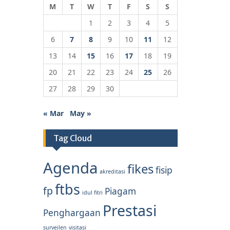
M
T
W
T
F
S
S
1
2
3
4
5
6
7
8
9
10
11
12
13
14
15
16
17
18
19
20
21
22
23
24
25
26
27
28
29
30
« Mar
May »
Tag Cloud
Agenda
fikes
fisip
akreditasi
ftbs
fp
Piagam
idul fitri
Prestasi
Penghargaan
surveilen
visitasi