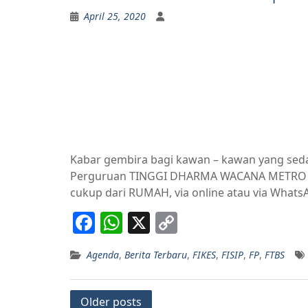
April 25, 2020
Kabar gembira bagi kawan – kawan yang seda
Perguruan TINGGI DHARMA WACANA METRO LAMP
cukup dari RUMAH, via online atau via Whats
F
W
X
C
a
h
o
Agenda
,
Berita Terbaru
,
FIKES
,
FISIP
,
FP
,
FTBS
c
at
p
e
s
y
Posts
Older posts
b
A
Li