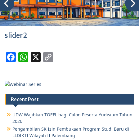
slider2
F
W
X
C
a
h
o
c
at
p
e
s
y
b
A
Li
Recent Post
o
p
n
o
p
k
UDW Wajibkan TOEFL bagi Calon Peserta Yudisium Tahun
2026
k
Pengambilan SK Izin Pembukaan Program Studi Baru di
LLDIKTI Wilayah II Palembang