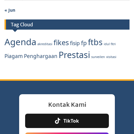
« Jun
Tag Cloud
Agenda
ftbs
fikes
fp
fisip
akreditasi
idul fitri
Prestasi
Piagam Penghargaan
surveilen
visitasi
Kontak Kami
TikTok