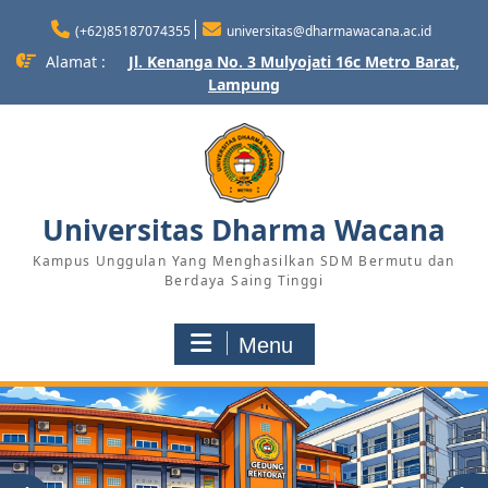
Skip
(+62)85187074355
universitas@dharmawacana.ac.id
to
content
Alamat :
Jl. Kenanga No. 3 Mulyojati 16c Metro Barat,
Lampung
Universitas Dharma Wacana
Kampus Unggulan Yang Menghasilkan SDM Bermutu dan
Berdaya Saing Tinggi
Menu