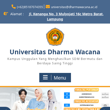
Skip
(+62)85187074355
universitas@dharmawacana.ac.id
to
content
Alamat :
Jl. Kenanga No. 3 Mulyojati 16c Metro Barat,
Lampung
Universitas Dharma Wacana
Kampus Unggulan Yang Menghasilkan SDM Bermutu dan
Berdaya Saing Tinggi
Menu