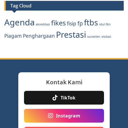
Tag Cloud
Agenda
ftbs
fikes
fp
fisip
akreditasi
idul fitri
Prestasi
Piagam Penghargaan
surveilen
visitasi
Kontak Kami
TikTok
Instagram