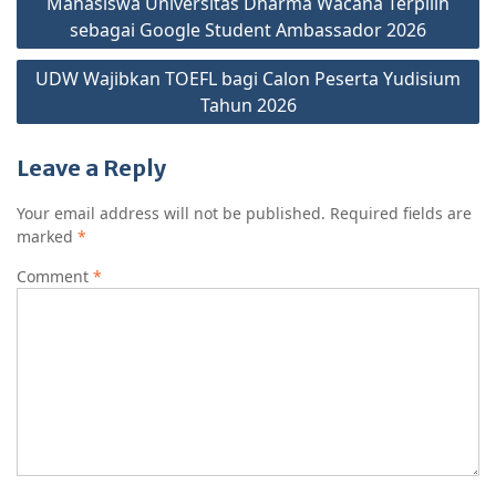
b
A
Li
Mahasiswa Universitas Dharma Wacana Terpilih
navigation
o
sebagai Google Student Ambassador 2026
p
n
o
p
k
UDW Wajibkan TOEFL bagi Calon Peserta Yudisium
k
Tahun 2026
Leave a Reply
Your email address will not be published.
Required fields are
marked
*
Comment
*