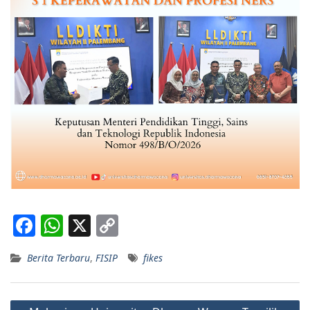
F
W
X
C
a
h
o
Berita Terbaru
,
FISIP
fikes
c
at
p
e
s
y
Post